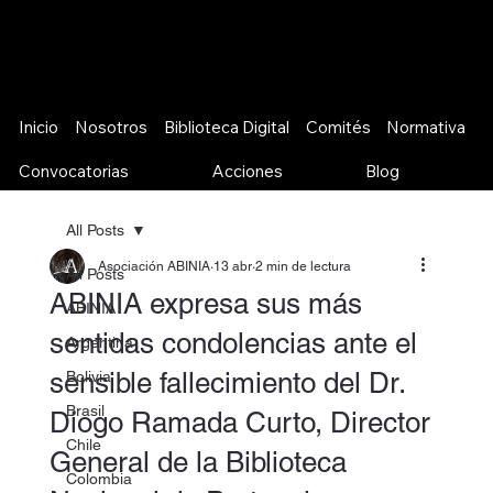
Inicio
Nosotros
Biblioteca Digital
Comités
Normativa
Convocatorias
Acciones
Blog
All Posts
Asociación ABINIA
13 abr
2 min de lectura
All Posts
ABINIA expresa sus más
ABINIA
sentidas condolencias ante el
Argentina
sensible fallecimiento del Dr.
Bolivia
Brasil
Diogo Ramada Curto, Director
Chile
General de la Biblioteca
Colombia