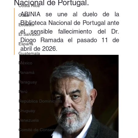
Nacional de Portugal.
Costa Rica
ABINIA se une al duelo de la 
Cuba
Biblioteca Nacional de Portugal ante 
Ecuador
el sensible fallecimiento del Dr. 
El Salvador
Diogo Ramada el pasado 11 de 
España
abril de 2026.
Guatemala
México
Panamá
Paraguay
Perú
República Dominicana
Uruguay
Venezuela
Comité de Conservación