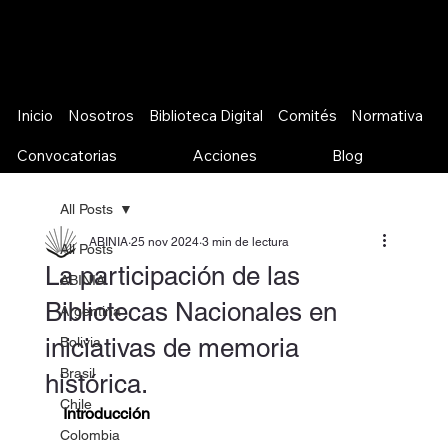
Inicio
Nosotros
Biblioteca Digital
Comités
Normativa
Convocatorias
Acciones
Blog
All Posts
ABINIA
25 nov 2024
3 min de lectura
All Posts
La participación de las
ABINIA
Bibliotecas Nacionales en
Argentina
iniciativas de memoria
Bolivia
Brasil
histórica.
Chile
Introducción
Colombia