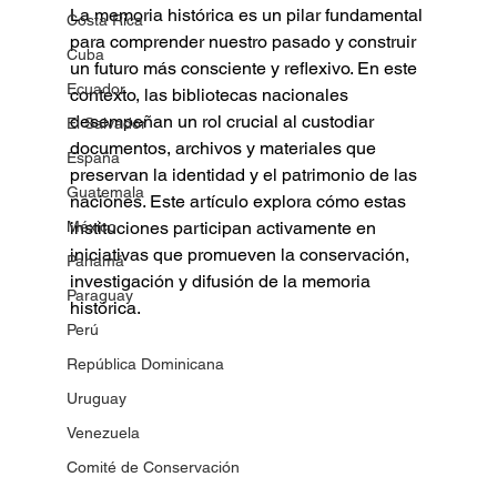
La memoria histórica es un pilar fundamental 
Costa Rica
para comprender nuestro pasado y construir 
Cuba
un futuro más consciente y reflexivo. En este 
Ecuador
contexto, las bibliotecas nacionales 
desempeñan un rol crucial al custodiar 
El Salvador
documentos, archivos y materiales que 
España
preservan la identidad y el patrimonio de las 
Guatemala
naciones. Este artículo explora cómo estas 
México
instituciones participan activamente en 
iniciativas que promueven la conservación, 
Panamá
investigación y difusión de la memoria 
Paraguay
histórica.
Perú
República Dominicana
Uruguay
Venezuela
Comité de Conservación