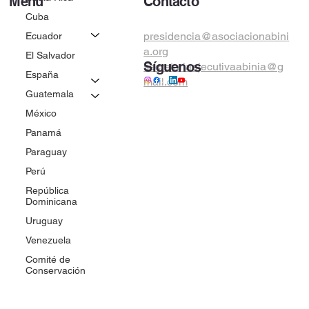
Contacto
Menú
Cuba
Inicio
presidencia@asociacionabini
Nosotros
Ecuador
a.org
Biblioteca Digital
El Salvador
Síguenos
secretariaejecutivaabinia@g
Comités
España
mail.com
Normativa
Guatemala
Convocatorias
Acciones
México
Blog
Panamá
Paraguay
Perú
República
Dominicana
Uruguay
Venezuela
Comité de
Conservación