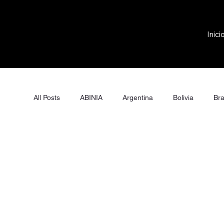
Inici
All Posts
ABINIA
Argentina
Bolivia
Bra
México
Panamá
Paraguay
Perú