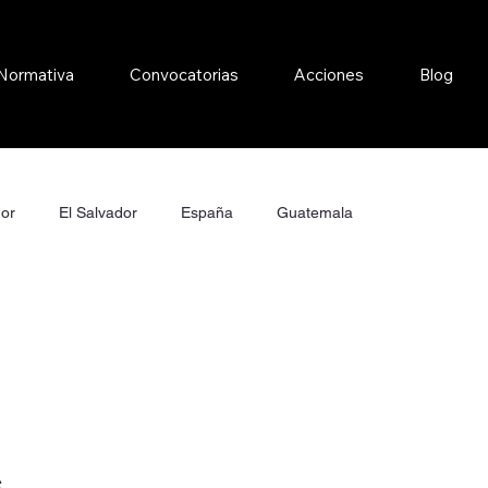
Normativa
Convocatorias
Acciones
Blog
or
El Salvador
España
Guatemala
e Conservación
s